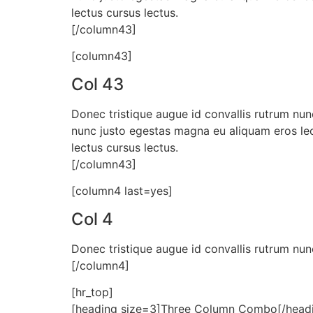
lectus cursus lectus.
[/column43]
[column43]
Col 43
Donec tristique augue id convallis rutrum nun
nunc justo egestas magna eu aliquam eros lec
lectus cursus lectus.
[/column43]
[column4 last=yes]
Col 4
Donec tristique augue id convallis rutrum nun
[/column4]
[hr_top]
[heading size=3]Three Column Combo[/head