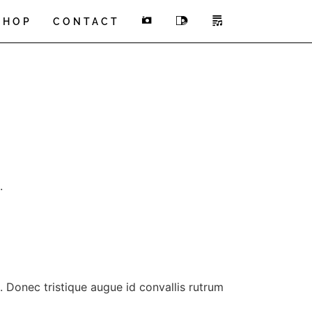
INSTAGRAM
SPOTIFY
SOUNDCLO
SHOP
CONTACT
.
. Donec tristique augue id convallis rutrum